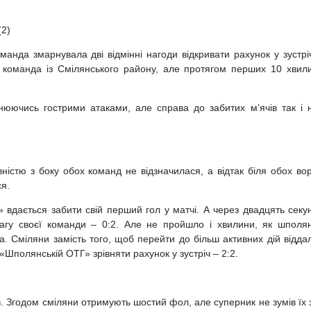
(2)
анда змарнувала дві відмінні нагоди відкривати рахунок у зустріч
 команда із Смілянського району, але протягом перших 10 хвил
інюючись гострими атаками, але справа до забитих м’ячів так і 
вністю з боку обох команд не відзначилася, а відтак біля обох вор
я.
 вдається забити свій перший гол у матчі. А через двадцять секу
вагу своєї команди – 0:2. Але не пройшло і хвилини, як шполя
а. Сміляни замість того, щоб перейти до більш активних дій відда
 «Шполянській ОТГ» зрівняти рахунок у зустріч – 2:2.
в. Згодом сміляни отримують шостий фол, але суперник не зумів їх 