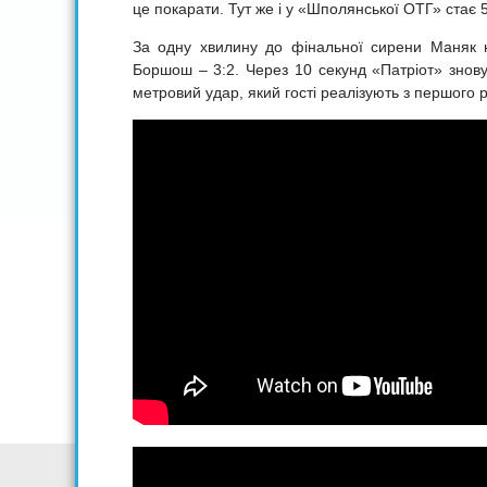
це покарати. Тут же і у «Шполянської ОТГ» стає 
За одну хвилину до фінальної сирени Маняк н
Боршош – 3:2. Через 10 секунд «Патріот» знову
метровий удар, який гості реалізують з першого р