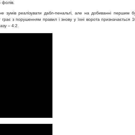
5 фолів.
е зумів реалізувати дабл-пенальті, але на добиванні першим б
 грає з порушенням правил і знову у їхні ворота призначається 1
азу – 4:2.