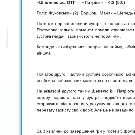
«Шполянська ОТГ» – «Патріот» – 4:2 (0:0)
Голи: Жуковський (2), Боршош, Маняк – Шепедь 
Потягом першої хвилини зустрічі шполянська ком
Поступово гольові моменти почали створювати
зустрічі глядачі забитих голів не побачили.
Команди активізувалися наприкінці тайму, обм
дійшла
Початок другої частини зустрічі особливою акти
особливо небезпечних моментів не спостерігалос
На екваторі другого тайму Шепелю із «Патріота»
автору першого гола у зустрічі подвоїти пере
скорочують відставання у рахунку до одного гол
перевагу захисту своїх воріт. Але це не завадило
За 3 хвилини до завершення гри у гостей 5 фолі