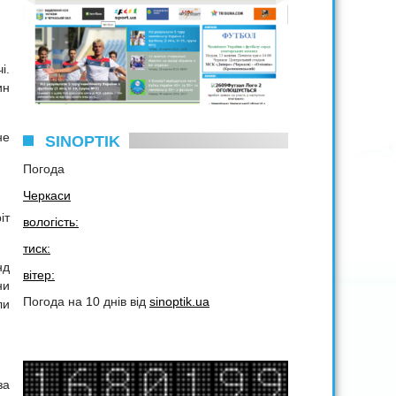
і.
ин
не
SINOPTIK
Погода
Черкаси
іт
вологість:
тиск:
нд
вітер:
ни
Погода на 10 днів від
sinoptik.ua
ли
за