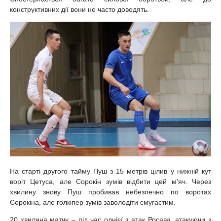
конструктивних дії вони не часто доводять.
На старті другого тайму Пуш з 15 метрів цілив у нижній кут
воріт Цетуса, але Сорокін зумів відбити цей м’яч. Через
хвилину знову Пуш пробивав небезпечно по воротах
Сорокіна, але голкіпер зумів заволодіти смугастим.
20 хвилина матчу – під час однієї з атак Росава, атакуючи з