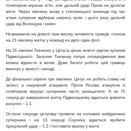
голкіпером втрачає м’яч, але дальній удар Приза не досягає
мети. Через хвилину знову у степанецької команди під час
атаки суперник відбирає шкіряну кулю і цього разу дальній
удар від Волощука і мимо.
Незважаючи на доволі таки високу активність гравців, станом
на 23 хвилину матчу у команд на двох один фол.
На 25 хвилині Ткаченко у Цетуса ціною жовтої картки зупинив
Підвисіціького. Загалом Ткаченку попри попередження вже
можна віднести в актив. Дуже багато роботи цей гравець
виконує у захисті і нападі.
До фінальної сирени три хвилини. Цетус не робить ставку на
захист, а націлений атакувати. Проте Росава атакуючи із
голкіпером змушує суперника часто захищатися. А за 75
секунд до завершення матчу Підвисіцькому вдається зрівняти
рахунок – 1:1.
Останні секунди цетусівці провели на половині майданчика
суперника і на 13 секунді Сорокіну вдається зробити
прицільний удар – 1:2 і поставити крапку у матчі.