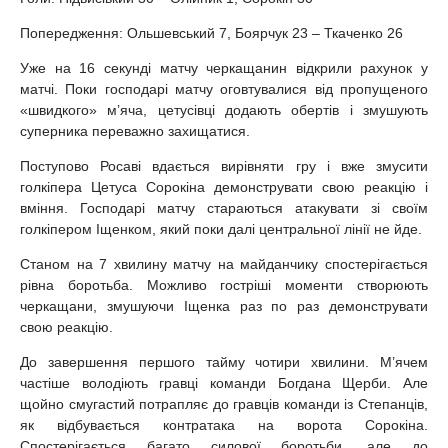
Попередження: Ольшевський 7, Боярчук 23 – Ткаченко 26
Уже на 16 секунді матчу черкащанин відкрили рахунок у
матчі. Поки господарі матчу оговтувалися від пропущеного
«швидкого» м’яча, цетусівці додають обертів і змушують
суперника переважно захищатися.
Поступово Росаві вдається вирівняти гру і вже змусити
голкіпера Цетуса Сорокіна демонструвати свою реакцію і
вміння. Господарі матчу стараються атакувати зі своїм
голкіпером Іщенком, який поки далі центральної лінії не йде.
Станом на 7 хвилину матчу на майданчику спостерігається
рівна боротьба. Можливо гостріші моменти створюють
черкащани, змушуючи Іщенка раз по раз демонструвати
свою реакцію.
До завершення першого тайму чотири хвилини. М’ячем
частіше володіють гравці команди Богдана Щерби. Але
щойно смугастий потрапляє до гравців команди із Степанців,
як відбувається контратака на ворота Сорокіна.
Спостерігається багато силової боротьби, але до