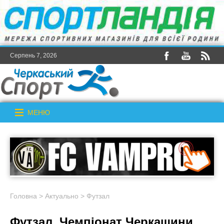
Серпень 7, 2026
МЕНЮ
Головна
>
Актуально
>
Футзал
Футзал. Чемпіонат Черкащини.