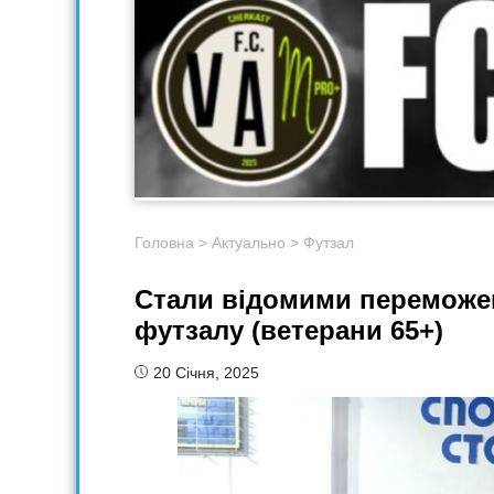
Головна
>
Актуально
>
Футзал
Стали відомими переможец
футзалу (ветерани 65+)
20 Січня, 2025