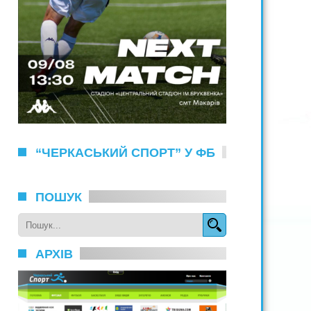
“ЧЕРКАСЬКИЙ СПОРТ” У ФБ
ПОШУК
АРХІВ