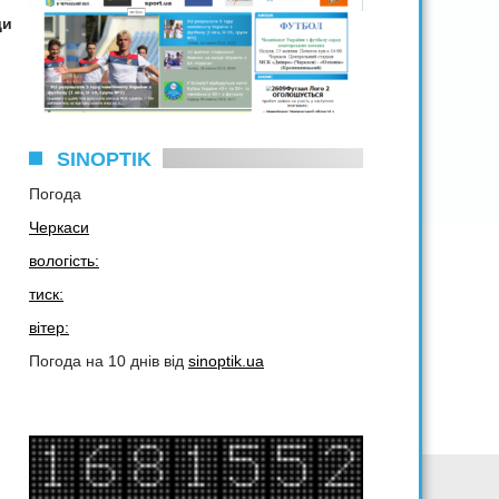
ди
SINOPTIK
Погода
Черкаси
вологість:
тиск:
вітер:
Погода на 10 днів від
sinoptik.ua