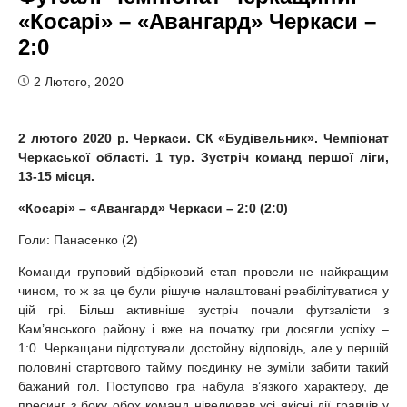
«Косарі» – «Авангард» Черкаси –
2:0
2 Лютого, 2020
2 лютого
2020 р. Черкаси. СК «Будівельник». Чемпіонат
Черкаської області.
1 тур. Зустріч команд
першої ліги,
13-15 місця.
«Косарі» – «Авангард» Черкаси – 2:0 (2:0)
Голи: Панасенко (2)
Команди груповий відбірковий етап провели не найкращим
чином, то ж за це були рішуче налаштовані реабілітуватися у
цій грі. Більш активніше зустріч почали футзалісти з
Кам’янського району і вже на початку гри досягли успіху –
1:0. Черкащани підготували достойну відповідь, але у першій
половині стартового тайму поєдинку не зуміли забити такий
бажаний гол. Поступово гра набула в’язкого характеру, де
пресинг з боку обох команд нівелював усі якісні дії гравців у