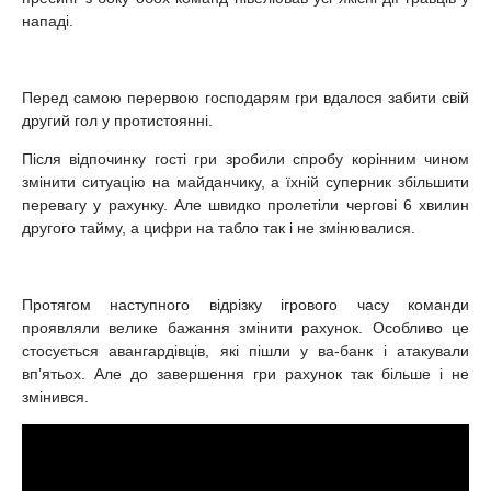
нападі.
Перед самою перервою господарям гри вдалося забити свій
другий гол у протистоянні.
Після відпочинку гості гри зробили спробу корінним чином
змінити ситуацію на майданчику, а їхній суперник збільшити
перевагу у рахунку. Але швидко пролетіли чергові 6 хвилин
другого тайму, а цифри на табло так і не змінювалися.
Протягом наступного відрізку ігрового часу команди
проявляли велике бажання змінити рахунок. Особливо це
стосується авангардівців, які пішли у ва-банк і атакували
вп’ятьох. Але до завершення гри рахунок так більше і не
змінився.