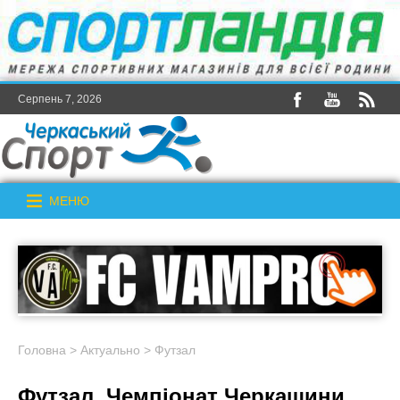
Серпень 7, 2026
МЕНЮ
Головна
>
Актуально
>
Футзал
Футзал. Чемпіонат Черкащини.