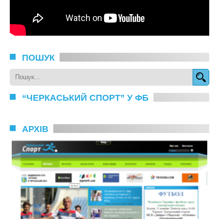
ПОШУК
“ЧЕРКАСЬКИЙ СПОРТ” У ФБ
АРХІВ