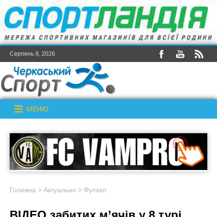
Серпень 9, 2026
МЕНЮ
Головна
>
Актуально
>
Футзал
ВІДЕО забитих м’ячів у 8 турі