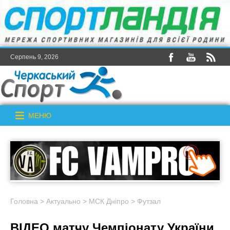
Серпень 9, 2026
МЕНЮ
Головна
>
Актуально
>
МСК Дніпро
>
Футзал
ВІДЕО матчу Чемпіонату України