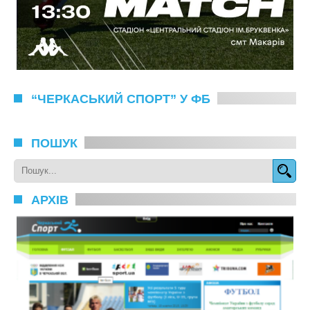
“ЧЕРКАСЬКИЙ СПОРТ” У ФБ
ПОШУК
АРХІВ