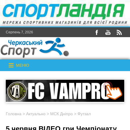
Серпень 7, 2026
МЕНЮ
Головна
>
Актуально
>
МСК Дніпро
>
Футзал
5 червня ВІДЕО гри Чемпіонату