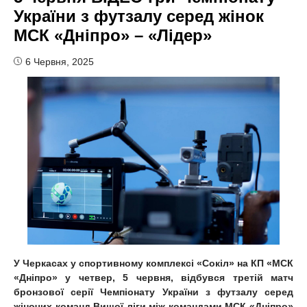
України з футзалу серед жінок
МСК «Дніпро» – «Лідер»
6 Червня, 2025
У Черкасах у спортивному комплексі «Сокіл» на КП «МСК
«Дніпро» у четвер, 5 червня, відбувся третій матч
бронзової серії Чемпіонату України з футзалу серед
жіночих команд Вищої ліги між командами МСК «Дніпро»