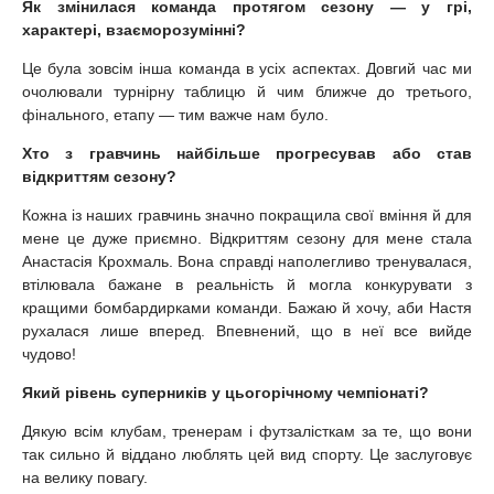
Як змінилася команда протягом сезону — у грі,
характері, взаєморозумінні?
Це була зовсім інша команда в усіх аспектах. Довгий час ми
очолювали турнірну таблицю й чим ближче до третього,
фінального, етапу — тим важче нам було.
Хто з гравчинь найбільше прогресував або став
відкриттям сезону?
Кожна із наших гравчинь значно покращила свої вміння й для
мене це дуже приємно. Відкриттям сезону для мене стала
Анастасія Крохмаль. Вона справді наполегливо тренувалася,
втілювала бажане в реальність й могла конкурувати з
кращими бомбардирками команди. Бажаю й хочу, аби Настя
рухалася лише вперед. Впевнений, що в неї все вийде
чудово!
Який рівень суперників у цьогорічному чемпіонаті?
Дякую всім клубам, тренерам і футзалісткам за те, що вони
так сильно й віддано люблять цей вид спорту. Це заслуговує
на велику повагу.