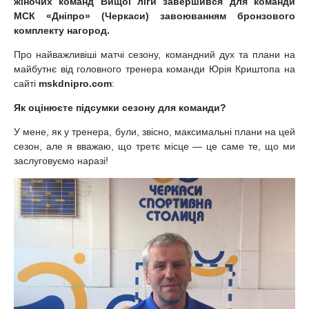
жіночих команд Вищої ліги завершився для команди
МСК «Дніпро» (Черкаси) завоюванням бронзового
комплекту нагород.
Про найважливіші матчі сезону, командний дух та плани на
майбутнє від головного тренера команди Юрія Криштопа на
сайті
mskdnipro.com
:
Як оцінюєте підсумки сезону для команди?
У мене, як у тренера, були, звісно, максимальні плани на цей
сезон, але я вважаю, що третє місце — це саме те, що ми
заслуговуємо наразі!