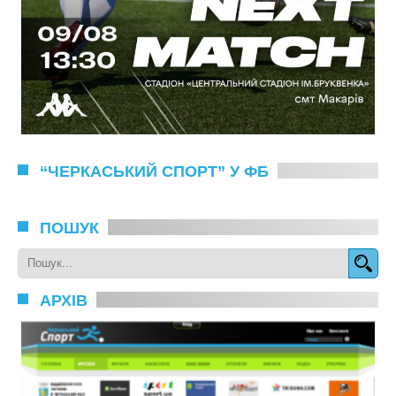
“ЧЕРКАСЬКИЙ СПОРТ” У ФБ
ПОШУК
АРХІВ