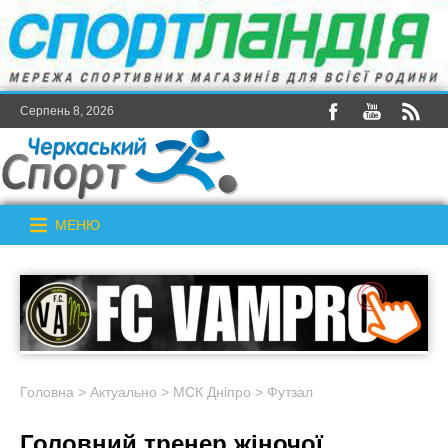
Серпень 8, 2026
МЕНЮ
Головна
>
Актуально
>
МСК Дніпро
>
Футзал
Головний тренер жіночої