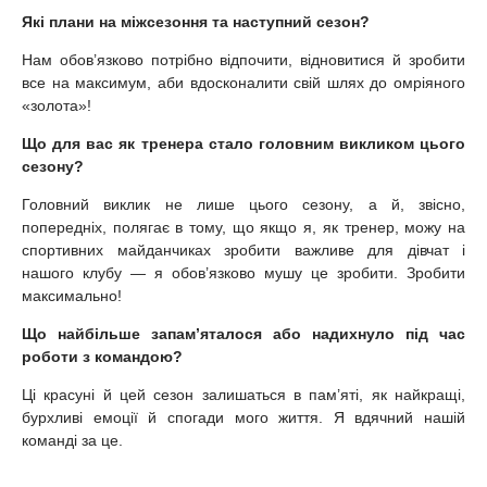
Які плани на міжсезоння та наступний сезон?
Нам обов’язково потрібно відпочити, відновитися й зробити
все на максимум, аби вдосконалити свій шлях до омріяного
«золота»!
Що для вас як тренера стало головним викликом цього
сезону?
Головний виклик не лише цього сезону, а й, звісно,
попередніх, полягає в тому, що якщо я, як тренер, можу на
спортивних майданчиках зробити важливе для дівчат і
нашого клубу — я обов’язково мушу це зробити. Зробити
максимально!
Що найбільше запам’яталося або надихнуло під час
роботи з командою?
Ці красуні й цей сезон залишаться в пам’яті, як найкращі,
бурхливі емоції й спогади мого життя. Я вдячний нашій
команді за це.