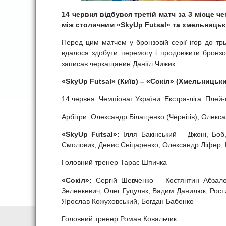
14 червня відбувся третій матч за 3 місце ч
між столичним «SkyUp Futsal» та хмельниць
Перед цим матчем у бронзовій серії ігор до т
вдалося здобути перемогу і продовжити бронзов
записав черкащанин Даніїл Чижик.
«SkyUp Futsal» (Київ) – «Сокіл» (Хмельницький
14 червня. Чемпіонат України. Екстра-ліга. Плей
Арбітри: Олександр Білащенко (Чернігів), Олек
«SkyUp Futsal»:
Ілля Бакінський – Джоні, Боб
Смоловик, Денис Сніцаренко, Олександр Ліфер, 
Головний тренер Тарас Шпичка
«Сокіл»:
Сергій Шевченко – Костянтин Абзало
Зеленкевич, Олег Гуцуляк, Вадим Данилюк, Рости
Ярослав Кожуховський, Богдан Бабенко
Головний тренер Роман Ковальчик