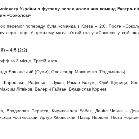
емпіонату України з футзалу серед чоловічих команд Екстра-лі
ким «Соколом»
рьох перемог попереду була команда з Києва – 2:0. Проте «Сокол
у серію ігор. У третьому матчі п’ятий гол у «Сокола» у свій акт
) – 4:5 (2:2)
-офф за 3 місце. Третій матч
сандр Єлшанський (Суми), Олександр Макаренко (Радомишль)
, Шаропіньо, Рафінья – Лукас, Роман Бакум, Юрій Щериця, Євг
Максим Літвінов, Валерій Гайван, Владислав Корнєв
в, Владислав Первєєв, Кирило-Ілля Бабак, Даніїл Чижик – Ден
слав Ростківський, Артур Хібовський, Назар Першин, Нікіта Чорний