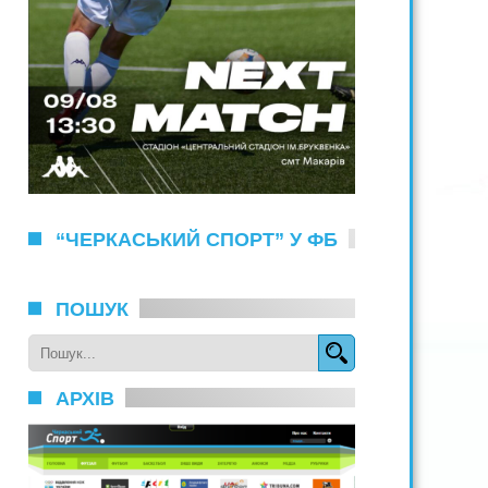
“ЧЕРКАСЬКИЙ СПОРТ” У ФБ
ПОШУК
АРХІВ