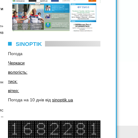
ги
у»
ив
SINOPTIK
Погода
Черкаси
вологість:
тиск:
ен
вітер:
Погода на 10 днів від
sinoptik.ua
ис
 –