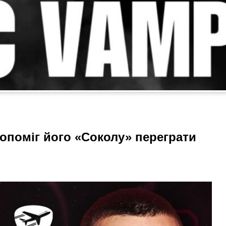
опоміг його «Соколу» переграти