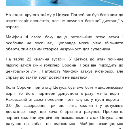
На старті другого тайму у Цетуса Погребняк був близьким до
взяття воріт опонентів, але не влучив з близької дистанції у
ворота.
Майфон зі свого боку дещо ретельніше готує атаки і
особливо не поспішає, щоправда може різко збільшити
оберти, тим самим створює незручності для суперника.
На табло 22 хвилина зустрічі. У Цетуса до атак починає
підключатися їхній голкіпер Сорокін. Поки він підходить до
центральної лінії. Натомість Майфон атакує вчотирьох, але
справу до взяття воріт довести не вдається.
Коли Сорокін при атаці Цетуса був вже біля майфонівських
воріт, то його партнери допустили втрату м’яча воріт і
Раковський зі своєї половини поля влучає у пусті ворота –
3:0. До завершення гри ще п’ять хвилин і у цетусівців
достатньо часу, що хоча б зрівняти рахунок. Проходять
чергові хвилини зустрічі під акомпанемент атак Цетуса, але
рахунок на табло не змінюється. Майфон захищається