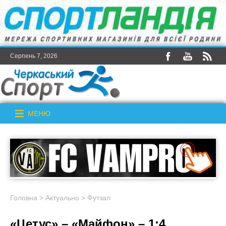
Серпень 7, 2026
МЕНЮ
Головна
>
Актуально
>
Футзал
«Цетус» – «Майфон» – 1:4.