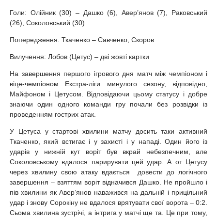
Голи: Олійник (30) – Дашко (6), Авер’янов (7), Раковський
(26), Соколовський (30)
Попередження: Ткаченко – Савченко, Скоров
Вилучення: Лобов (Цетус) – дві жовті картки
На завершення першого ігрового дня матч між чемпіоном і
віце-чемпіоном Екстра-ліги минулого сезону, відповідно,
Майфоном і Цетусом. Відповідаючи цьому статусу і добре
знаючи один одного команди гру почали без розвідки із
проведенням гострих атак.
У Цетуса у стартові хвилини матчу досить таки активний
Ткаченко, який встигає і у захисті і у нападі. Один його із
ударів у нижній кут воріт був вкрай небезпечним, але
Соколовському вдалося парирувати цей удар. А от Цетусу
через хвилину свою атаку вдається довести до логічного
завершення – взяттям воріт відначився Дашко. Не пройшло і
пів хвилини як Авер’янов наважився на дальній і прицільний
удар і знову Сорокіну не вдалося врятувати свої ворота – 0:2.
Сьома хвилина зустрічі, а інтрига у матчі ще та. Це при тому,