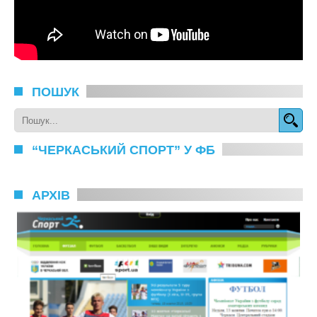
ПОШУК
“ЧЕРКАСЬКИЙ СПОРТ” У ФБ
АРХІВ