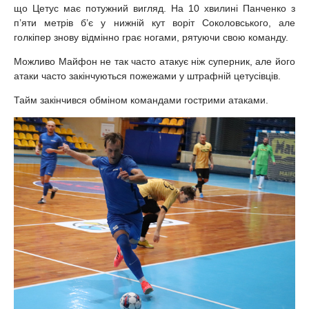
що Цетус має потужний вигляд. На 10 хвилині Панченко з
п’яти метрів б’є у нижній кут воріт Соколовського, але
голкіпер знову відмінно грає ногами, рятуючи свою команду.
Можливо Майфон не так часто атакує ніж суперник, але його
атаки часто закінчуються пожежами у штрафній цетусівців.
Тайм закінчився обміном командами гострими атаками.