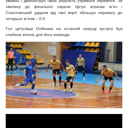
уважно і демонструє свою рішучість утримати перемоги. За
хвилину до фінальної сирени Цетус втрачає м’яч і
Соколовський ударом від свої воріт збільшує перевагу до
чотирьох м’ячів – 0:4.
Гол цетусівця Олійника на останній секунді зустрічі був
слабкою втіхою для його команди.