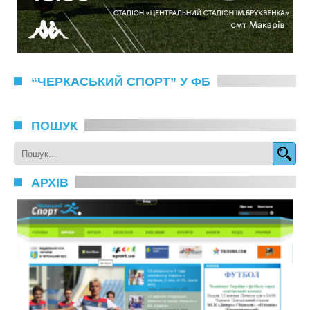
“ЧЕРКАСЬКИЙ СПОРТ” У ФБ
ПОШУК
АРХІВ