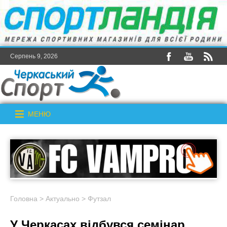
Серпень 9, 2026
МЕНЮ
Головна
>
Актуально
>
Футзал
У Черкасах відбувся семінар