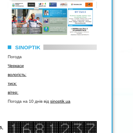
SINOPTIK
Погода
Черкаси
вологість:
тиск:
вітер:
Погода на 10 днів від
sinoptik.ua
5,