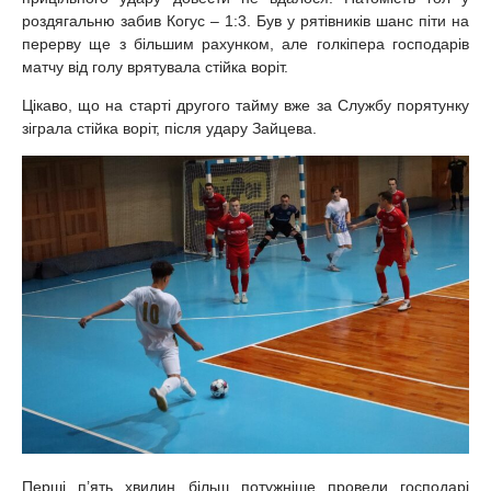
роздягальню забив Когус – 1:3. Був у рятівників шанс піти на
перерву ще з більшим рахунком, але голкіпера господарів
матчу від голу врятувала стійка воріт.
Цікаво, що на старті другого тайму вже за Службу порятунку
зіграла стійка воріт, після удару Зайцева.
Перші п’ять хвилин більш потужніше провели господарі