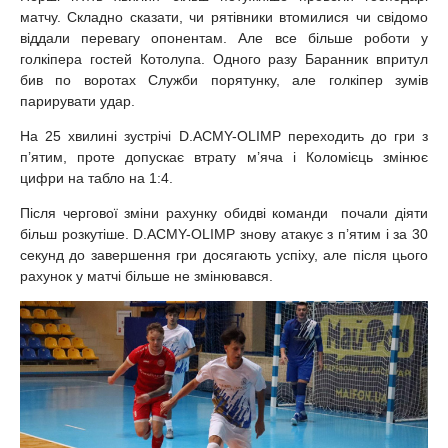
матчу. Складно сказати, чи рятівники втомилися чи свідомо
віддали перевагу опонентам. Але все більше роботи у
голкіпера гостей Котолупа. Одного разу Баранник впритул
бив по воротах Служби порятунку, але голкіпер зумів
парирувати удар.
На 25 хвилині зустрічі D.ACMY-OLIMP переходить до гри з
п’ятим, проте допускає втрату м’яча і Коломієць змінює
цифри на табло на 1:4.
Після чергової зміни рахунку обидві команди почали діяти
більш розкутіше. D.ACMY-OLIMP знову атакує з п’ятим і за 30
секунд до завершення гри досягають успіху, але після цього
рахунок у матчі більше не змінювався.