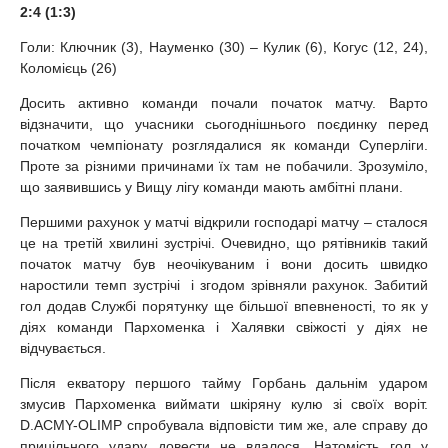
2:4 (1:3)
Голи: Ключник (3), Науменко (30) – Кулик (6), Когус (12, 24),
Коломієць (26)
Досить активно команди почали початок матчу. Варто
відзначити, що учасники сьогоднішнього поєдинку перед
початком чемпіонату розглядалися як команди Суперліги.
Проте за різними причинами їх там не побачили. Зрозуміло,
що заявившись у Вищу лігу команди мають амбітні плани.
Першими рахунок у матчі відкрили господарі матчу – сталося
це на третій хвилині зустрічі. Очевидно, що рятівників такий
початок матчу був неочікуваним і вони досить швидко
наростили темп зустрічі і згодом зрівняли рахунок. Забитий
гол додав Службі порятунку ще більшої впевненості, то як у
діях команди Пархоменка і Халявки свіжості у діях не
відчувається.
Після екватору першого тайму Горбань дальнім ударом
змусив Пархоменка виймати шкіряну кулю зі своїх воріт.
D.ACMY-OLIMP спробувала відповісти тим же, але справу до
прицільного удару довести не вдалося. Натомість гол у