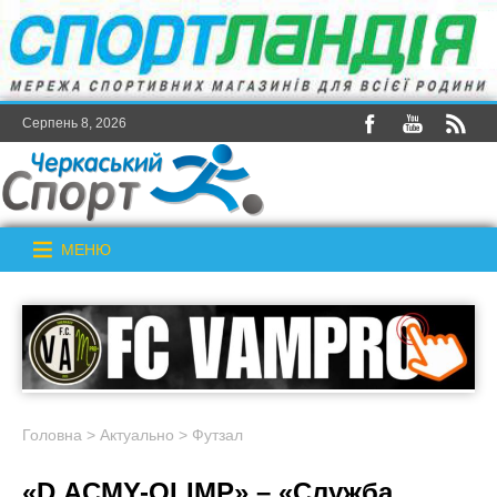
Серпень 8, 2026
МЕНЮ
Головна
>
Актуально
>
Футзал
«D.ACMY-OLIMP» – «Служба