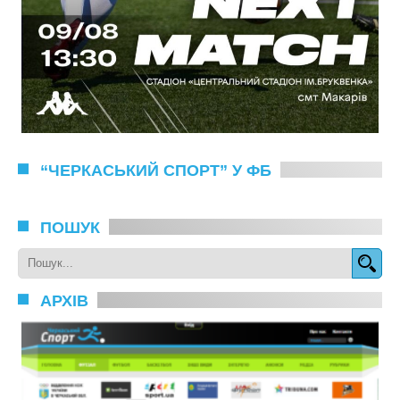
“ЧЕРКАСЬКИЙ СПОРТ” У ФБ
ПОШУК
АРХІВ