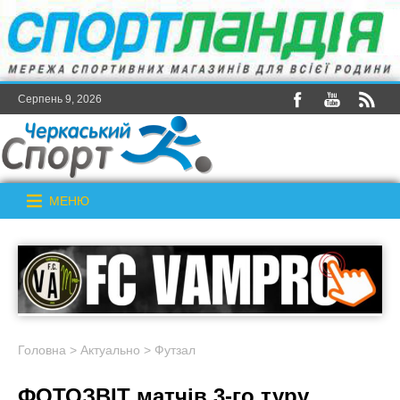
Серпень 9, 2026
МЕНЮ
Головна
>
Актуально
>
Футзал
ФОТОЗВІТ матчів 3-го туру