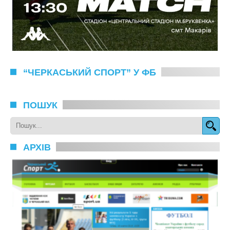
“ЧЕРКАСЬКИЙ СПОРТ” У ФБ
ПОШУК
АРХІВ