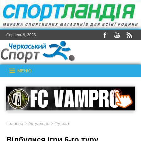
Серпень 9, 2026
МЕНЮ
Головна
>
Актуально
>
Футзал
Відбулися ігри 6-го туру