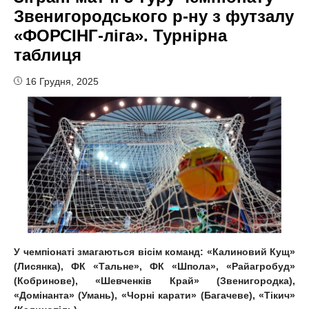
Звенигородського р-ну з футзалу
«ФОРСІНГ-ліга». Турнірна
таблиця
16 Грудня, 2025
У чемпіонаті змагаються вісім команд: «Калиновий Кущ»
(Лисянка), ФК «Тальне», ФК «Шпола», «Райагробуд»
(Кобринове), «Шевченків Край» (Звенигородка),
«Домінанта» (Умань), «Чорні карати» (Багачеве), «Тікич»