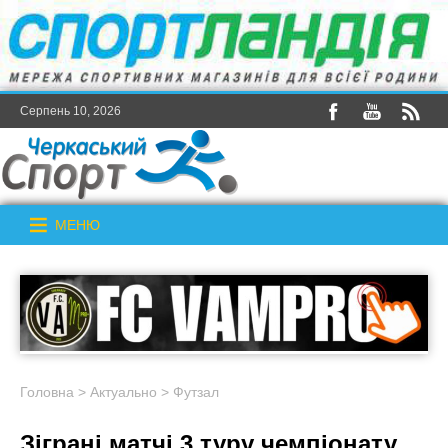
Серпень 10, 2026
МЕНЮ
Головна
>
Актуально
>
Футзал
Зіграні матчі 3 туру чемпіонату