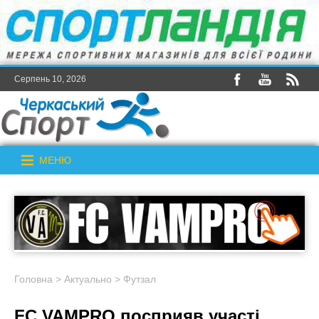
Серпень 10, 2026
МЕНЮ
Головна
>
Актуально
>
Футзал
FC VAMPRO посприяв участі