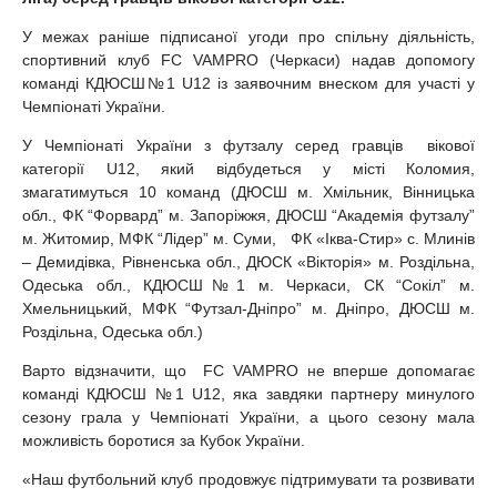
У межах раніше підписаної угоди про спільну діяльність,
спортивний клуб FC VAMPRO (Черкаси) надав допомогу
команді КДЮСШ№1 U12 із заявочним внеском для участі у
Чемпіонаті України.
У Чемпіонаті України з футзалу серед гравців вікової
категорії U12, який відбудеться у місті Коломия,
змагатимуться 10 команд (ДЮСШ м. Хмільник, Вінницька
обл., ФК “Форвард” м. Запоріжжя, ДЮСШ “Академія футзалу”
м. Житомир, МФК “Лідер” м. Суми, ФК «Іква-Стир» с. Млинів
– Демидівка, Рівненська обл., ДЮСК «Вікторія» м. Роздільна,
Одеська обл., КДЮСШ№1 м. Черкаси, СК “Сокіл” м.
Хмельницький, МФК “Футзал-Дніпро” м. Дніпро, ДЮСШ м.
Роздільна, Одеська обл.)
Варто відзначити, що FC VAMPRO не вперше допомагає
команді КДЮСШ №1 U12, яка завдяки партнеру минулого
сезону грала у Чемпіонаті України, а цього сезону мала
можливість боротися за Кубок України.
«Наш футбольний клуб продовжує підтримувати та розвивати