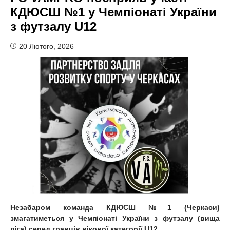
КДЮСШ №1 у Чемпіонаті України
з футзалу U12
20 Лютого, 2026
Незабаром команда КДЮСШ №1 (Черкаси)
змагатиметься у Чемпіонаті України з футзалу (вища
ліга) серед гравців вікової категорії
U
12.