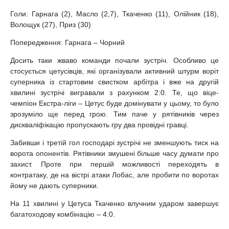
Голи: Гарнага (2), Масло (2,7), Ткаченко (11), Олійник (18),
Волощук (27), Приз (30)
Попередження: Гарнага – Чорний
Досить таки жваво команди почали зустріч. Особливо це
стосується цетусівців, які організували активний штурм воріт
суперника із стартовим свистком арбітра і вже на другій
хвилині зустрічі вигравали з рахунком 2:0. Те, що віце-
чемпіон Екстра-ліги – Цетус буде домінувати у цьому, то було
зрозуміло ще перед грою. Тим паче у рятівників через
дискваліфікацію пропускають гру два провідні гравці.
Забивши і третій гол господарі зустрічі не зменшують тиск на
ворота опонентів. Рятівники змушені більше часу думати про
захист. Проте при першій можливості переходять в
контратаку, де на вістрі атаки Лобас, але пробити по воротах
йому не дають суперники.
На 11 хвилині у Цетуса Ткаченко влучним ударом завершує
багатоходову комбінацію – 4:0.