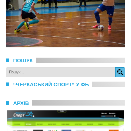
ПОШУК
“ЧЕРКАСЬКИЙ СПОРТ” У ФБ
АРХІВ