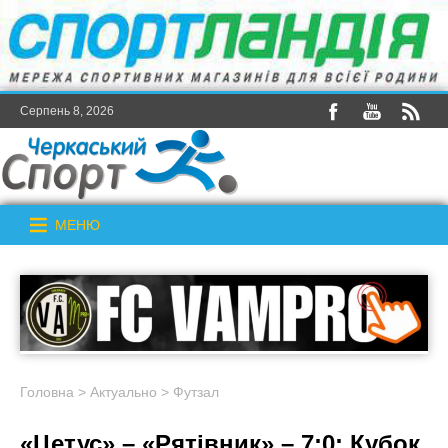
Серпень 8, 2026
МЕНЮ
Головна
>
Актуально
>
Футзал
«Цетус» – «Рятівник» – 7:0: Кубок