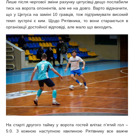
Лише після чергової зміни рахунку цетусівці дещо послабили
тиск на ворота опонентів, але не на довго. Варто відзначити,
що у Цетуса на заміні 10 гравців, тож підтримувати високий
темп зустрічі є ким. Щодо Рятівника, то вони стараються в
організації достойної відповіді, але мало що виходить.
На старті другого тайму у ворота гостей влітає п’ятий гол –
5:0. З кожною наступною хвилиною Рятівнику все важче