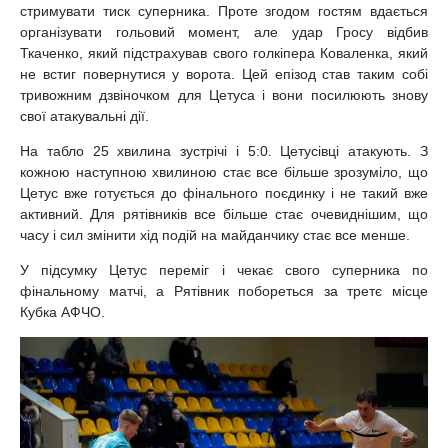
стримувати тиск суперника. Проте згодом гостям вдається
організувати гольовий момент, але удар Гросу відбив
Ткаченко, який підстрахував свого голкіпера Коваленка, який
не встиг повернутися у ворота. Цей епізод став таким собі
тривожним дзвіночком для Цетуса і вони посилюють знову
свої атакувальні дії.
На табло 25 хвилина зустрічі і 5:0. Цетусівці атакують. З
кожною наступною хвилиною стає все більше зрозуміло, що
Цетус вже готується до фінального поєдинку і не такий вже
активний. Для рятівників все більше стає очевиднішим, що
часу і сил змінити хід подій на майданчику стає все менше.
У підсумку Цетус переміг і чекає свого суперника по
фінальному матчі, а Рятівник побореться за третє місце
Кубка АФЧО.