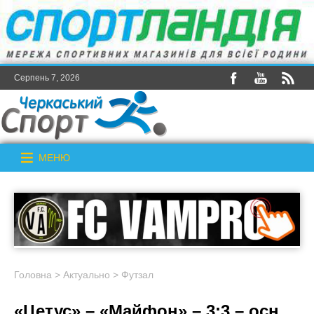
Серпень 7, 2026
МЕНЮ
Головна
>
Актуально
>
Футзал
«Цетус» – «Майфон» – 3:3 – осн.