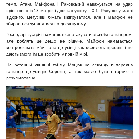
темп. Атака Майфона і Раковський наважується на удар
орієнтовно із 13 метрів і досягає успіху – 0:1. Рахунок у матчі
відкрито. Цетусівці біжать відігруватися, але і Майфон не
збирається зупинятися на досягнутому.
Господарі зустрічі намагаються атакувати зі своїм голкіпером,
але роблять це дещо не рішуче. Майфон намагається
контролювати м’яч, але цетусівці застосовують пресинг і не
дають змоги їм це зробити у повній мірі.
На останній хвилині тайму Мацюк на секунду випередив
голкіпер цетусівців Сорокін, а так могло бути і гаряче і
результативно.