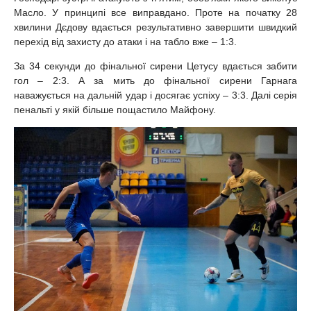
Масло. У принципі все виправдано. Проте на початку 28
хвилини Дєдову вдається результативно завершити швидкий
перехід від захисту до атаки і на табло вже – 1:3.
За 34 секунди до фінальної сирени Цетусу вдається забити
гол – 2:3. А за мить до фінальної сирени Гарнага
наважується на дальній удар і досягає успіху – 3:3. Далі серія
пенальті у якій більше пощастило Майфону.