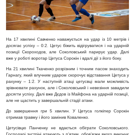
На 17 хвилині Савченко наважується на удар із 10 метрів і
досягає успіху – 0:2. Цетус біжить відігруватися і на ударній
позиції Скороходов, але Соколовський парирує удар. Далі
вже у роботі воротар Цетуса Сорокін і вдалі дії з його боку.
На 21 хвилині Ткаченко розрізним і точним пасом знаходить
Гарнагу, який влучним ударом скорочує відставання Цетуса у
рахунку – 1:2. У наступній атаці цетусвці мали можливість
зрівнювати рахунок, але і Соколовський і невезіння завадили
досягти успіху. Далі вже Дєдов із Майфона на ударній позиції,
але не щастить у завершальній стадії атаки.
До завершення гри 5 хвилин. У Цетуса голкіпер Сорокін
отримав травму і його замінив Коваленко.
Цетусівцю Панченку не вдається обіграти Соколовського.
Господарі зустрічі атакують з п’ятим, обов’язки якого виконує