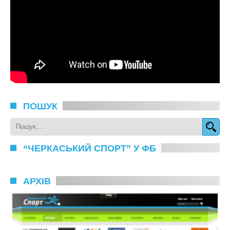
ПОШУК
“ЧЕРКАСЬКИЙ СПОРТ” У ФБ
АРХІВ