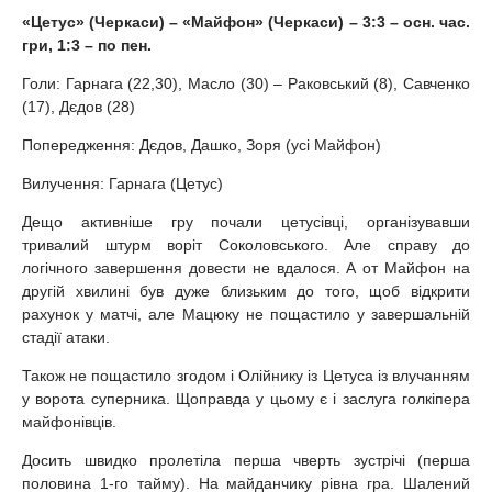
«Цетус» (Черкаси) – «Майфон» (Черкаси) – 3:3 – осн. час.
гри, 1:3 – по пен.
Голи: Гарнага (22,30), Масло (30) – Раковський (8), Савченко
(17), Дєдов (28)
Попередження: Дєдов, Дашко, Зоря (усі Майфон)
Вилучення: Гарнага (Цетус)
Дещо активніше гру почали цетусівці, організувавши
тривалий штурм воріт Соколовського. Але справу до
логічного завершення довести не вдалося. А от Майфон на
другій хвилині був дуже близьким до того, щоб відкрити
рахунок у матчі, але Мацюку не пощастило у завершальній
стадії атаки.
Також не пощастило згодом і Олійнику із Цетуса із влучанням
у ворота суперника. Щоправда у цьому є і заслуга голкіпера
майфонівців.
Досить швидко пролетіла перша чверть зустрічі (перша
половина 1-го тайму). На майданчику рівна гра. Шалений