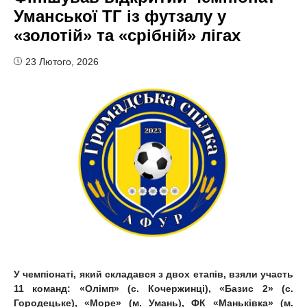
Уманської ТГ із футзалу у
«золотій» та «срібній» лігах
23 Лютого, 2026
У чемпіонаті, який складався з двох етапів, взяли участь
11 команд: «Олімп» (с. Кочержинці), «Базис 2» (с.
Городецьке), «Море» (м. Умань), ФК «Маньківка» (м.