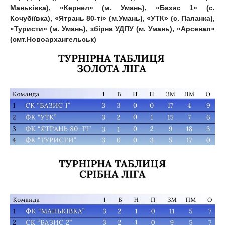
Маньківка), «Кернел» (м. Умань), «Базис 1» (с.
Кочубіївка), «Ятрань 80-ті» (м.Умань), «УТК» (с. Паланка),
«Туристи» (м. Умань), збірна УДПУ (м. Умань), «Арсенал»
(смт.Новоархангельськ)