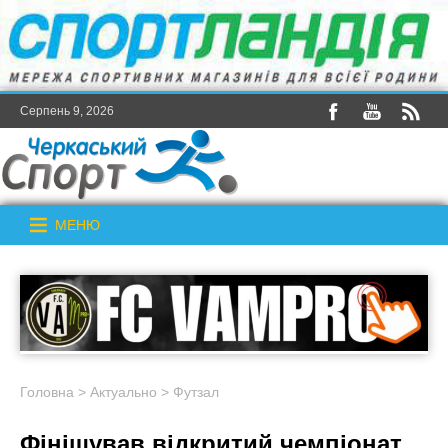
Серпень 9, 2026
МЕНЮ
Головна
>
Актуально
>
Футзал
Фінішував відкритий чемпіонат