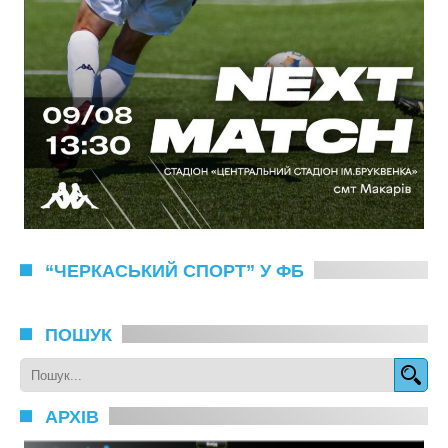
“ЧЕРКАСЬКИЙ СПОРТ” У ФБ
ПОШУК
АРХІВ