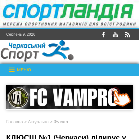
Серпень 9, 2026
МЕНЮ
Головна
>
Актуально
>
Футзал
КДЮСШ №1 (Черкаси) лідирує у