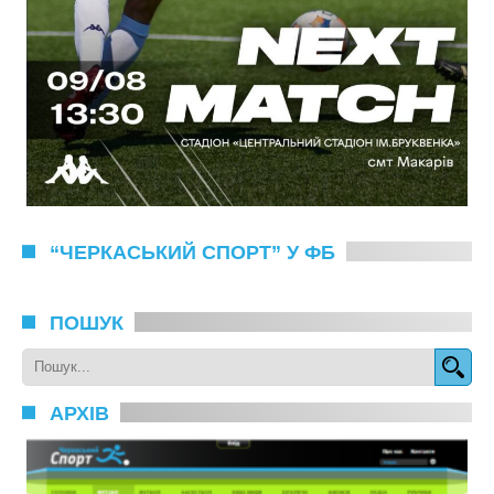
“ЧЕРКАСЬКИЙ СПОРТ” У ФБ
ПОШУК
АРХІВ