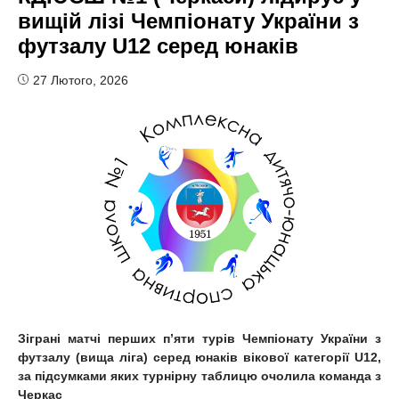
вищій лізі Чемпіонату України з
футзалу U12 серед юнаків
27 Лютого, 2026
Зіграні матчі перших п
’
яти турів Чемпіонат
у України з
футзалу (вища ліга) серед
юнаків вікової категорії U12
,
за підсумками яких турнірну таблицю очолила команда з
Черкас