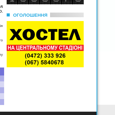
ед
О.
ОГОЛОШЕННЯ
ія
го
пу