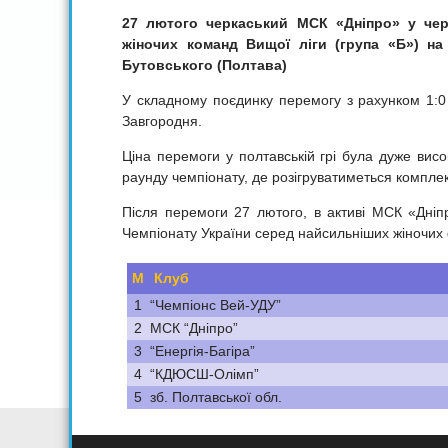
27 лютого черкаський МСК «Дніпро» у
че
жіночих команд Вищої ліги (група «Б») на
Бутовського (Полтава)
У складному поєдинку перемогу з рахунком 1:0
Завгородня.
Ціна перемоги у полтавській грі була дуже висо
раунду чемпіонату, де розігруватиметься комплек
Після перемоги 27 лютого, в активі МСК «Дні
Чемпіонату України серед найсильніших жіночих
М
Клуб
1
“Чемпіонс Вей-УДУ”
2
МСК “Дніпро”
3
“Енергія-Багіра”
4
“КДЮСШ-Олімп”
5
зб. Полтавської обл.