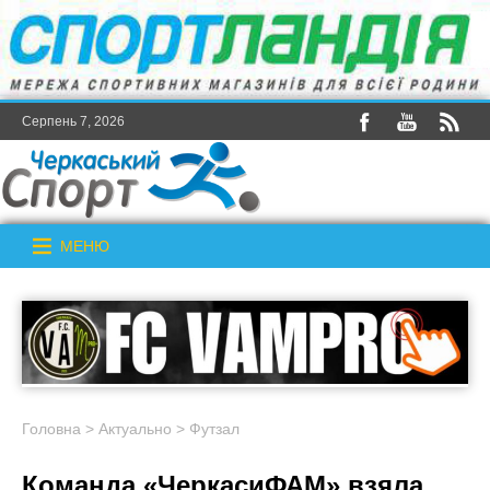
Серпень 7, 2026
МЕНЮ
Головна
>
Актуально
>
Футзал
Команда «ЧеркасиФАМ» взяла