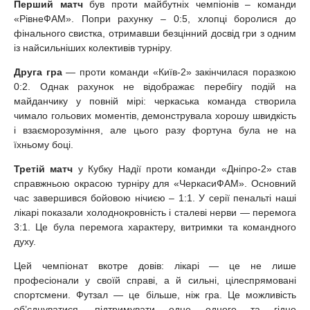
Перший матч
був проти майбутніх чемпіонів – команди
«РівнеФАМ». Попри рахунку – 0:5, хлопці боролися до
фінального свистка, отримавши безцінний досвід гри з одним
із найсильніших колективів турніру.
Друга гра
— проти команди «Київ-2» закінчилася поразкою
0:2. Однак рахунок не відображає перебігу подій на
майданчику у повній мірі: черкаська команда створила
чимало гольових моментів, демонструвала хорошу швидкість
і взаєморозуміння, але цього разу фортуна була не на
їхньому боці.
Третій матч
у Кубку Надії проти команди «Дніпро-2» став
справжньою окрасою турніру для «ЧеркасиФАМ». Основний
час завершився бойовою нічиєю – 1:1. У серії пенальті наші
лікарі показали холоднокровність і сталеві нерви — перемога
3:1. Це була перемога характеру, витримки та командного
духу.
Цей чемпіонат вкотре довів: лікарі — це не лише
професіонали у своїй справі, а й сильні, цілеспрямовані
спортсмени. Футзал — це більше, ніж гра. Це можливість
об’єднуватися, підтримувати одне одного та гідно