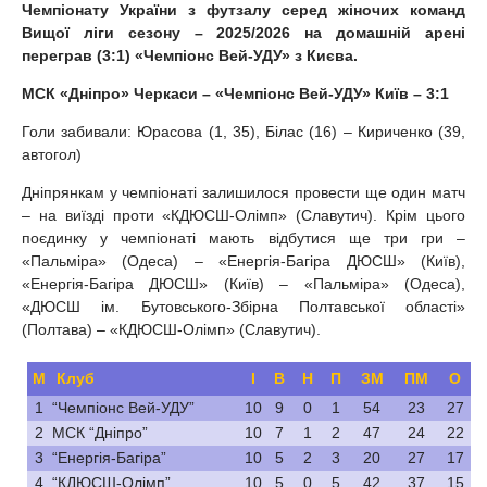
Чемпіонату України з футзалу серед жіночих команд
Вищої ліги сезону – 2025/2026 на домашній арені
переграв (3:1) «Чемпіонс Вей-УДУ» з Києва.
МСК «Дніпро» Черкаси – «Чемпіонс Вей-УДУ» Київ – 3:1
Голи забивали: Юрасова (1, 35), Білас (16) – Кириченко (39,
автогол)
Дніпрянкам у чемпіонаті залишилося провести ще один матч
– на виїзді проти «КДЮСШ-Олімп» (Славутич). Крім цього
поєдинку у чемпіонаті мають відбутися ще три гри –
«Пальміра» (Одеса) – «Енергія-Багіра ДЮСШ» (Київ),
«Енергія-Багіра ДЮСШ» (Київ) – «Пальміра» (Одеса),
«ДЮСШ ім. Бутовського-Збірна Полтавської області»
(Полтава) – «КДЮСШ-Олімп» (Славутич).
М
Клуб
І
В
Н
П
ЗМ
ПМ
О
1
“Чемпіонс Вей-УДУ”
10
9
0
1
54
23
27
2
МСК “Дніпро”
10
7
1
2
47
24
22
3
“Енергія-Багіра”
10
5
2
3
20
27
17
4
“КДЮСШ-Олімп”
10
5
0
5
42
37
15