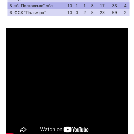
5
зб. Полтавської обл.
10
1
1
8
17
33
4
6
ФСК “Пальміра”
10
0
2
8
23
59
2