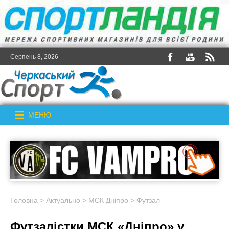
Серпень 8, 2026
МЕНЮ
Головна
>
Актуально
>
МСК Дніпро
>
Футзал
Футзалістки МСК «Дніпро» у