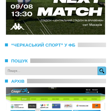
“ЧЕРКАСЬКИЙ СПОРТ” У ФБ
ПОШУК
АРХІВ