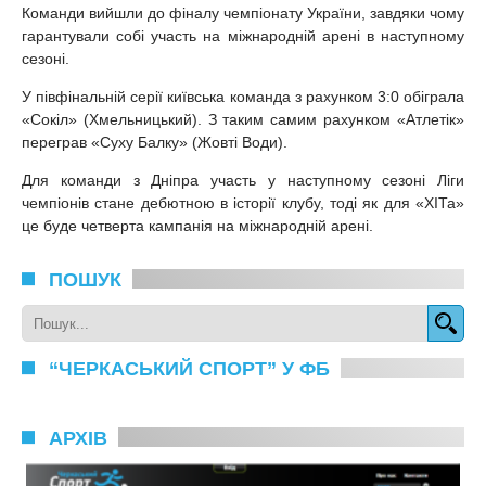
Команди вийшли до фіналу чемпіонату України, завдяки чому
гарантували собі участь на міжнародній арені в наступному
сезоні.
У півфінальній серії київська команда з рахунком 3:0 обіграла
«Сокіл» (Хмельницький). З таким самим рахунком «Атлетік»
переграв «Суху Балку» (Жовті Води).
Для команди з Дніпра участь у наступному сезоні Ліги
чемпіонів стане дебютною в історії клубу, тоді як для «ХІТа»
це буде четверта кампанія на міжнародній арені.
ПОШУК
“ЧЕРКАСЬКИЙ СПОРТ” У ФБ
АРХІВ