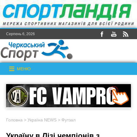
Серпень 6, 2026
МЕНЮ
Головна
>
Україна NEWS
>
Футзал
Україну в Лізі чемпіонів з