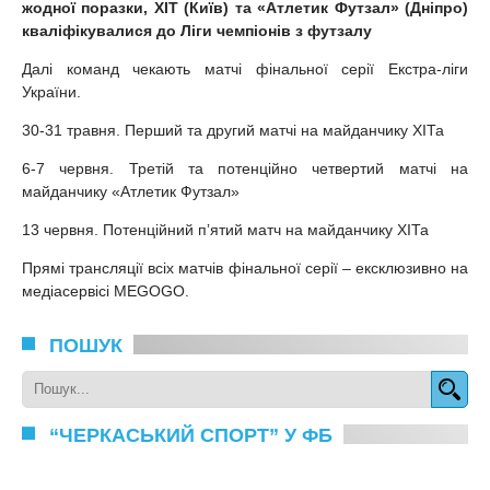
жодної поразки, ХІТ (Київ) та «Атлетик Футзал» (Дніпро)
кваліфікувалися до Ліги чемпіонів з футзалу
Далі команд чекають матчі фінальної серії Екстра-ліги
України.
30-31 травня. Перший та другий матчі на майданчику ХІТа
6-7 червня. Третій та потенційно четвертий матчі на
майданчику «Атлетик Футзал»
13 червня. Потенційний пʼятий матч на майданчику ХІТа
Прямі трансляції всіх матчів фінальної серії – ексклюзивно на
медіасервісі MEGOGO.
ПОШУК
“ЧЕРКАСЬКИЙ СПОРТ” У ФБ