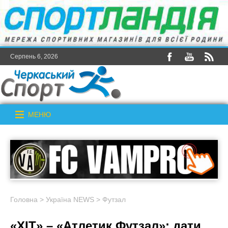
Серпень 6, 2026
МЕНЮ
Головна
>
Україна NEWS
>
Футзал
«ХІТ» – «Атлетик Футзал»: дати