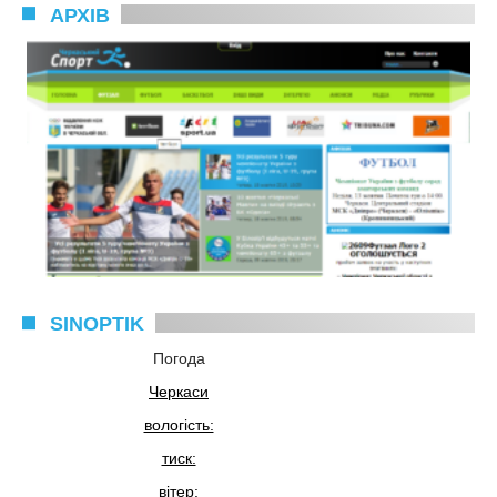
АРХІВ
SINOPTIK
Погода
Черкаси
вологість:
тиск:
вітер: