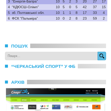
3
“Енергія-Багіра”
10
5
2
3
20
27
17
4
“КДЮСШ-Олімп”
10
5
0
5
42
37
15
5
зб. Полтавської обл.
10
1
1
8
17
33
4
6
ФСК “Пальміра”
10
0
2
8
23
59
2
ПОШУК
“ЧЕРКАСЬКИЙ СПОРТ” У ФБ
АРХІВ