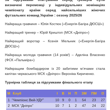
визначені переможці у індивідуальних номінаціях
чемпіонату країни серед найсильніших жіночих
футзальних команд України :
сезону 2025/26
Найкраща гравчиня – Юлія Костюк («Енергія-Багіра ДЮСШ»)
Найкращий тренер – Юрій Криштоп (МСК «Дніпро»)
Найкращий воротар – Ксенія Мельник («Енергія-Багіра
ДЮСШ»)
Найкраща молода гравчиня (14 років!) – Аделіна Власенко
(ФСК «Пальміра»)
Найкращим бомбардиром із 20 забитими мʼячами стала
капітан черкаського МСК «Дніпро» Вероніка Кириченко.
Турнірна таблиця за підсумками фінального етапу
М
Клуб
І
В
Н
П
ЗМ
ПМ
О
1
“Чемпіонс Вей-УДУ”
10
9
0
1
54
23
27
2
МСК “Дніпро”
10
7
1
2
47
24
22