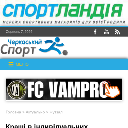
Серпень 7, 2026
МЕНЮ
Головна
>
Актуально
>
Футзал
Кращі в індивідуальних