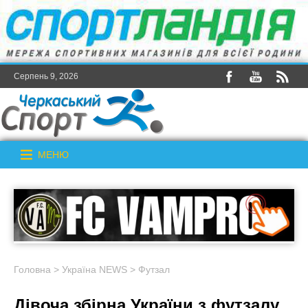
Серпень 9, 2026
МЕНЮ
Головна
>
Україна NEWS
>
Футзал
Дівоча збірна України з футзалу