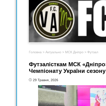
Головна
>
Актуально
>
МСК Дніпро
>
Футзал
Футзалісткам МСК «Дніпро»
Чемпіонату України сезону
29 Травня, 2026