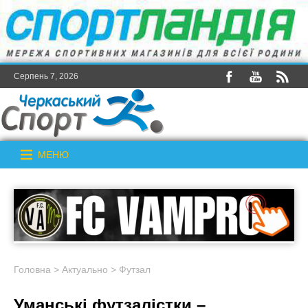
Серпень 7, 2026
МЕНЮ
Головна
>
Актуально
>
Футзал
Уманські футзалістки –