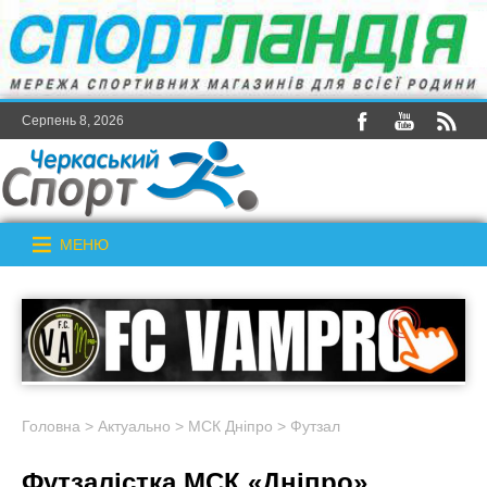
Серпень 8, 2026
МЕНЮ
Головна
>
Актуально
>
МСК Дніпро
>
Футзал
Футзалістка МСК «Дніпро»