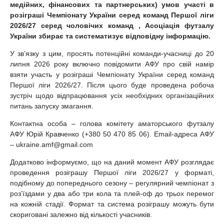
медійних, фінансових та партнерських) умов участі в
розіграші Чемпіонату України серед команд Першої ліги
2026/27 серед чоловічих команд , Асоціація футзалу
України збирає та систематизує відповідну інформацію.
У звʼязку з цим, просять потенційні команди-учасниці до 20
липня 2026 року включно повідомити АФУ про свій намір
взяти участь у розіграші Чемпіонату України серед команд
Першої ліги 2026/27. Після цього буде проведена робоча
зустріч щодо відпрацювання усіх необхідних організаційних
питань запуску змагання.
Контактна особа – голова комітету аматорського футзалу
АФУ Юрій Кравченко (+380 50 470 85 06). Email-адреса АФУ
– ukraine.amf@gmail.com
Додатково інформуємо, що на даний момент АФУ розглядає
проведення розіграшу Першої ліги 2026/27 у форматі,
подібному до попереднього сезону – регулярний чемпіонат з
розʼїздами у два або три кола та плей-оф до трьох перемог
на кожній стадії. Формат та система розіграшу можуть бути
скориговані залежно від кількості учасників.