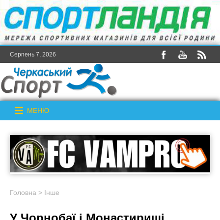
Серпень 7, 2026
МЕНЮ
Головна
>
Інше
У Чорнобаї і Монастирищі