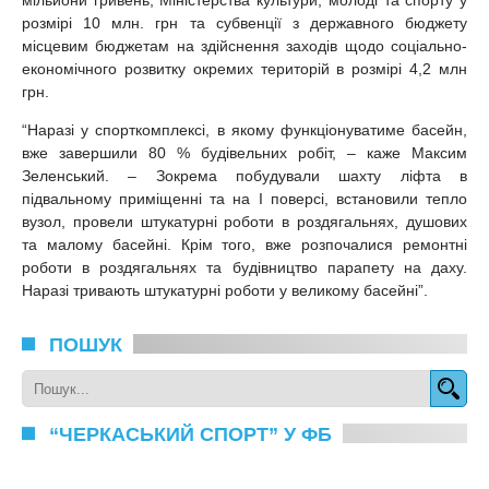
мільйони гривень, Міністерства культури, молоді та спорту у
розмірі 10 млн. грн та субвенції з державного бюджету
місцевим бюджетам на здійснення заходів щодо соціально-
економічного розвитку окремих територій в розмірі 4,2 млн
грн.
“Наразі у спорткомплексі, в якому функціонуватиме басейн,
вже завершили 80 % будівельних робіт, – каже Максим
Зеленський. – Зокрема побудували шахту ліфта в
підвальному приміщенні та на І поверсі, встановили тепло
вузол, провели штукатурні роботи в роздягальнях, душових
та малому басейні. Крім того, вже розпочалися ремонтні
роботи в роздягальнях та будівництво парапету на даху.
Наразі тривають штукатурні роботи у великому басейні”.
ПОШУК
“ЧЕРКАСЬКИЙ СПОРТ” У ФБ