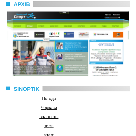
АРХІВ
SINOPTIK
Погода
Черкаси
вологість:
тиск:
вітер: