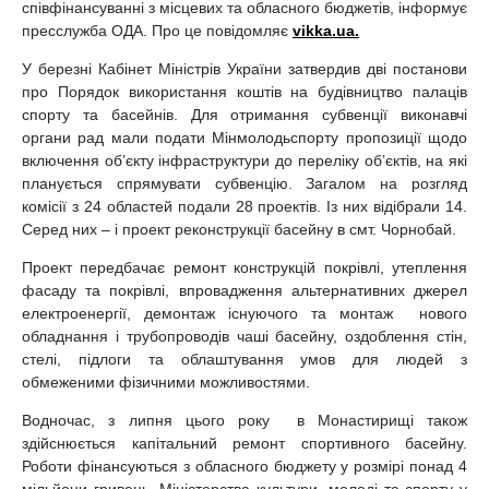
співфінансуванні з місцевих та обласного бюджетів, інформує
пресслужба ОДА. Про це повідомляє
vikka.ua.
У березні Кабінет Міністрів України затвердив дві постанови
про Порядок використання коштів на будівництво палаців
спорту та басейнів. Для отримання субвенції виконавчі
органи рад мали подати Мінмолодьспорту пропозиції щодо
включення об’єкту інфраструктури до переліку об’єктів, на які
планується спрямувати субвенцію. Загалом на розгляд
комісії з 24 областей подали 28 проектів. Із них відібрали 14.
Серед них – і проект реконструкції басейну в смт. Чорнобай.
Проект передбачає ремонт конструкцій покрівлі, утеплення
фасаду та покрівлі, впровадження альтернативних джерел
електроенергії, демонтаж існуючого та монтаж нового
обладнання і трубопроводів чаші басейну, оздоблення стін,
стелі, підлоги та облаштування умов для людей з
обмеженими фізичними можливостями.
Водночас, з липня цього року в Монастирищі також
здійснюється капітальний ремонт спортивного басейну.
Роботи фінансуються з обласного бюджету у розмірі понад 4