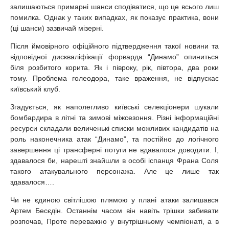
залишаються примарні шанси сподіватися, що це всього лиш
помилка. Однак у таких випадках, як показує практика, вони
(ці шанси) зазвичай мізерні.
Після ймовірного офіційного підтвердження такої новини та
відповідної дискваліфікації форварда “Динамо” опиниться
біля розбитого корита. Як і півроку, рік, півтора, два роки
тому. Проблема голеодора, таке враження, не відпускає
київський клуб.
Згадується, як наполегливо київські селекціонери шукали
бомбардира в літні та зимові міжсезоння. Різні інформаційні
ресурси складали величенькі списки можливих кандидатів на
роль наконечника атак “Динамо”, та постійно до логічного
завершення ці трансферні потуги не вдавалося доводити. І,
здавалося би, нарешті знайшли в особі іспанця Франа Соля
такого атакувального персонажа. Але це лише так
здавалося….
Чи не єдиною світлішою плямою у плані атаки залишався
Артем Бесєдін. Останнім часом він навіть трішки забивати
розпочав, Проте переважно у внутрішньому чемпіонаті, а в