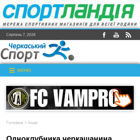
Серпень 7, 2026
МЕНЮ
Головна
>
Інше
Одноклубника черкащанина