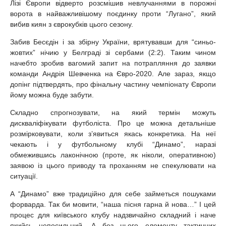
Лізі Європи відверто розсмішив невлучаннями в порожні
ворота в найважливішому поєдинку проти “Лугано”, який
вибив киян з єврокубків цього сезону.
Забив Бесєдін і за збірну України, врятувавши для “синьо-
жовтих” нічию у Белграді зі сербами (2:2). Таким чином
начебто зробив вагомий запит на потрапляння до заявки
команди Андрія Шевченка на Євро-2020. Але зараз, якщо
допінг підтвердять, про фінальну частину чемпіонату Європи
йому можна буде забути.
Складно спрогнозувати, на який термін можуть
дискваліфікувати футболіста. Про це можна детальніше
розмірковувати, коли з’явиться якась конкретика. На неї
чекають і у футбольному клубі “Динамо”, наразі
обмежившись лаконічною (проте, як ніколи, оперативною)
заявою із цього приводу та проханням не спекулювати на
ситуації.
А “Динамо” вже традиційно для себе займеться пошуками
форварда. Так би мовити, “наша пісня гарна й нова…” І цей
процес для київського клубу надзвичайно складний і наче
якийсь непосильний. А без цього елементу тактичних