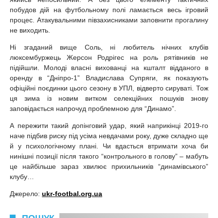
побудов дій на футбольному полі ламається весь ігровий
процес. Атакувальними півзахисниками заповнити прогалину
не виходить.
Ні згаданий вище Соль, ні любитель нічних клубів
люксембуржець Жерсон Родрігес на роль рятівників не
підійшли. Молоді власні вихованці на кшталт відданого в
оренду в “Дніпро-1” Владислава Супряги, як показують
офіційні поєдинки цього сезону в УПЛ, відверто сируваті. Тож
ця зима із новим витком селекційних пошуків знову
заповідається напрочуд проблемною для “Динамо”.
А пережити такий допінговий удар, який наприкінці 2019-го
наче підбив риску під усіма невдачами року, дуже складно ще
й у психологічному плані. Чи вдасться втримати хоча би
нинішні позиції після такого “контрольного в голову” – мабуть
це найбільше зараз хвилює прихильників “динамівського”
клубу…
Джерело:
ukr-footbal.org.ua
ПОШУК