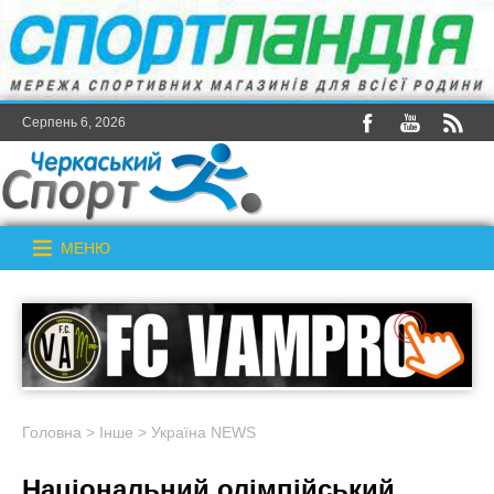
Серпень 6, 2026
МЕНЮ
Головна
>
Інше
>
Україна NEWS
Національний олімпійський