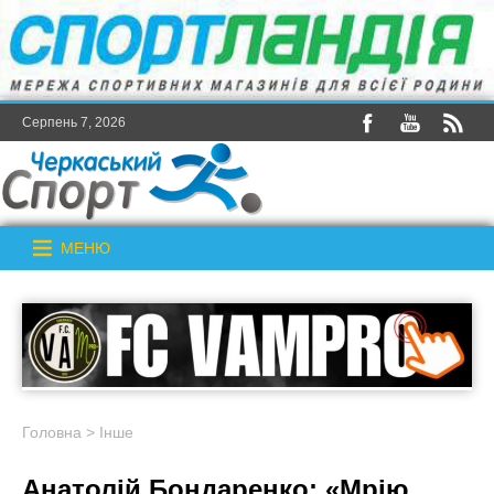
Серпень 7, 2026
МЕНЮ
Головна
>
Інше
Анатолій Бондаренко: «Мрію,