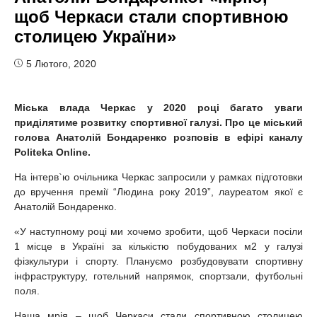
щоб Черкаси стали спортивною
столицею України»
5 Лютого, 2020
Міська влада Черкас у 2020 році багато уваги
приділятиме розвитку спортивної галузі. Про це міський
голова Анатолій Бондаренко розповів в ефірі каналу
Politeka Online.
На інтерв`ю очільника Черкас запросили у рамках підготовки
до вручення премії “Людина року 2019”, лауреатом якої є
Анатолій Бондаренко.
«У наступному році ми хочемо зробити, щоб Черкаси посіли
1 місце в Україні за кількістю побудованих м2 у галузі
фізкультури і спорту. Плануємо розбудовувати спортивну
інфраструктуру, готельний напрямок, спортзали, футбольні
поля.
Наша мрія – щоб Черкаси стали спортивною столицею