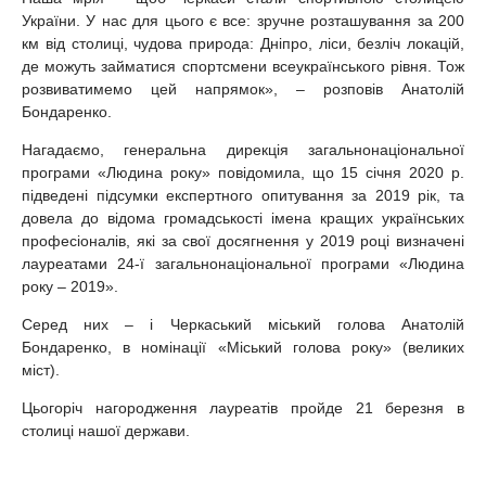
України. У нас для цього є все: зручне розташування за 200
км від столиці, чудова природа: Дніпро, ліси, безліч локацій,
де можуть займатися спортсмени всеукраїнського рівня. Тож
розвиватимемо цей напрямок», – розповів Анатолій
Бондаренко.
Нагадаємо, генеральна дирекція загальнонаціональної
програми «Людина року» повідомила, що 15 січня 2020 р.
підведені підсумки експертного опитування за 2019 рік, та
довела до відома громадськості імена кращих українських
професіоналів, які за свої досягнення у 2019 році визначені
лауреатами 24-ї загальнонаціональної програми «Людина
року – 2019».
Серед них – і Черкаський міський голова Анатолій
Бондаренко, в номінації «Міський голова року» (великих
міст).
Цьогоріч нагородження лауреатів пройде 21 березня в
столиці нашої держави.