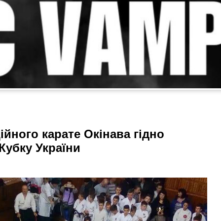
йного карате Окінава гідно
Кубку України