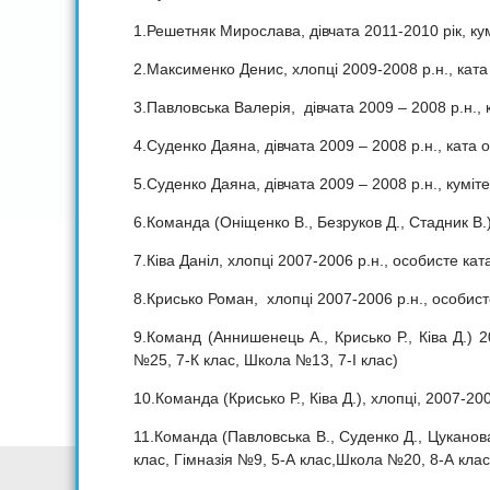
1.Решетняк Мирослава, дівчата 2011-2010 рік, кум
2.Максименко Денис, хлопці 2009-2008 р.н., ката 
3.Павловська Валерія, дівчата 2009 – 2008 р.н., 
4.Суденко Даяна, дівчата 2009 – 2008 р.н., ката о
5.Суденко Даяна, дівчата 2009 – 2008 р.н., куміте
6.Команда (Оніщенко В., Безруков Д., Стадник В.)
7.Ківа Даніл, хлопці 2007-2006 р.н., особисте кат
8.Крисько Роман, хлопці 2007-2006 р.н., особист
9.Команд (Аннишенець А., Крисько Р., Ківа Д.) 
№25, 7-К клас, Школа №13, 7-І клас)
10.Команда (Крисько Р., Ківа Д.), хлопці, 2007-20
11.Команда (Павловська В., Суденко Д., Цуканова
клас, Гімназія №9, 5-А клас,Школа №20, 8-А клас