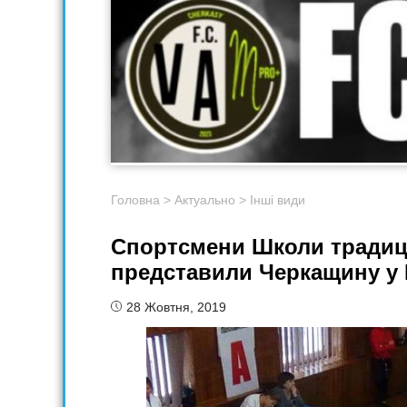
Головна
>
Актуально
>
Інші види
Спортсмени Школи традиці
представили Черкащину у 
28 Жовтня, 2019