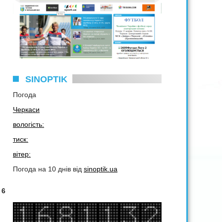
SINOPTIK
Погода
Черкаси
вологість:
тиск:
вітер:
Погода на 10 днів від
sinoptik.ua
 6