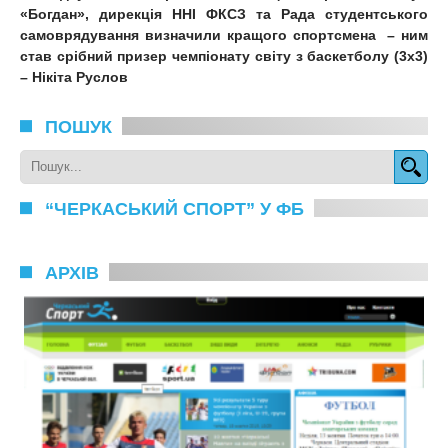
«
Богдан
»
, дирекція ННІ ФКСЗ та Рада студентського
самоврядування визначили кращого спортсмена
–
ним
став
срібн
ий
призер чемпіонату світу з баскетболу (3х3)
– Нікіт
а
Руслов
ПОШУК
“ЧЕРКАСЬКИЙ СПОРТ” У ФБ
АРХІВ