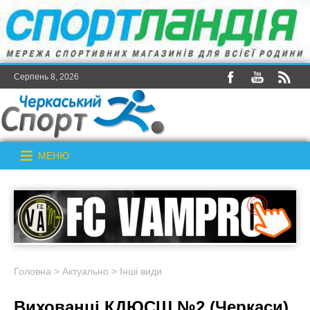
Серпень 8, 2026
МЕНЮ
Головна
>
Актуально
>
Інші види
Вихованці КДЮСШ №2 (Черкаси)