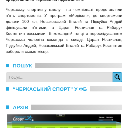
Черкаську спортивну школу на чемпіонаті представляли
п’ять спортсменів. У програмі «Медісон», де спортсмени
долали 100 кіл, Новаковський Віталій та Підкуйко Андрій
фінішували п’ятими, а Царан Ростислав та Рибарук
Костянтин восьмими. В командній гонці з переслідуванням
Черкаська чоловіча команда в складі: Царан Ростислав,
Підкуйко Андрій, Новаковський Віталій та Рибарук Костянтин
вибороли сьоме місце.
ПОШУК
“ЧЕРКАСЬКИЙ СПОРТ” У ФБ
АРХІВ