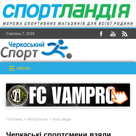
Серпень 7, 2026
МЕНЮ
Головна
>
Актуально
>
Інші види
Черкаські спортсмени взяли