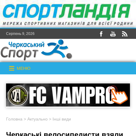
Серпень 9, 2026
МЕНЮ
Головна
>
Актуально
>
Інші види
Черкаські велосипедисти взяли