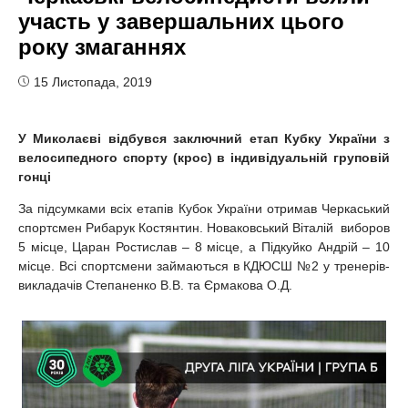
участь у завершальних цього
року змаганнях
15 Листопада, 2019
У Миколаєві відбувся заключний етап Кубку України з
велосипедного спорту (крос) в індивідуальній груповій
гонці
За підсумками всіх етапів Кубок України отримав Черкаський
спортсмен Рибарук Костянтин. Новаковський Віталій виборов
5 місце, Царан Ростислав – 8 місце, а Підкуйко Андрій – 10
місце. Всі спортсмени займаються в КДЮСШ №2 у тренерів-
викладачів Степаненко В.В. та Єрмакова О.Д.