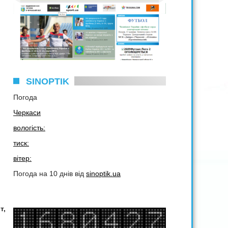
SINOPTIK
Погода
Черкаси
вологість:
тиск:
вітер:
Погода на 10 днів від
sinoptik.ua
т,