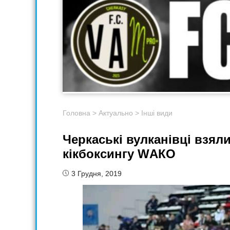
Головна
>
Актуально
>
Інші види
Черкаські вулканівці взяли
кікбоксингу WАКО
3 Грудня, 2019