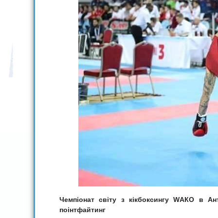
Чемпіонат світу з кікбоксингу
W
АКО в Ант
поінтфайтинг