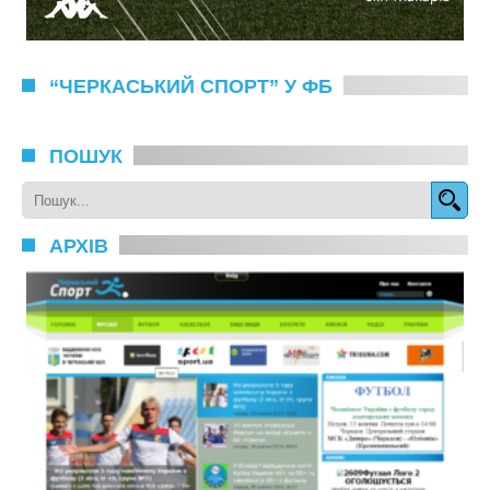
“ЧЕРКАСЬКИЙ СПОРТ” У ФБ
ПОШУК
АРХІВ