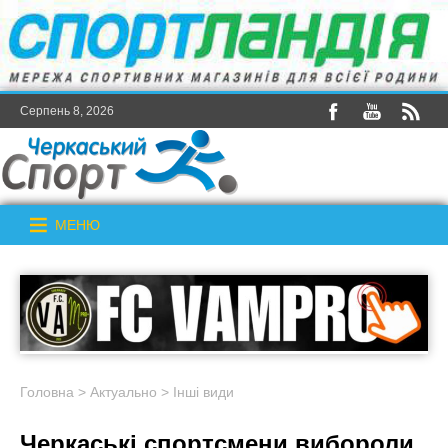
Серпень 8, 2026
МЕНЮ
Головна
>
Актуально
>
Інші види
Черкаські спортсмени вибороли