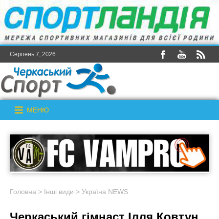
Серпень 7, 2026
МЕНЮ
Головна
>
Інші види
>
Україна NEWS
Черкаський гімнаст Ілля Ковтун