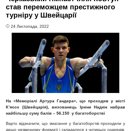
став переможцем престижного
турніру у Швейцарії
24 Листопада, 2022
На «Меморіалі Артура Гандера», що проходив у місті
К’яссо (Швейцарія), вихованець Ірини Надюк набрав
найбільшу суму балів – 56.150 у багатоборстві
Варто відзначити, що змагання у багатоборстві проходили у
дещо незвичному форматі і складалося з чотирьох снарядів,