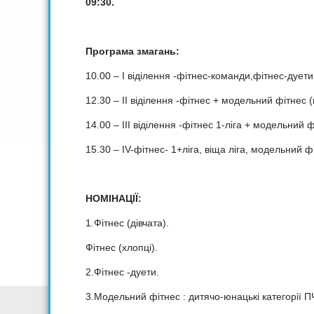
09:3
0.
Програма змагань:
10.00 – І вiдiлення -фітнес-команди,фітнес-дуети,ф
12.30 – ІІ вiдiлення -фітнес + модельний фітнес (в.к.
14.00 – ІІІ вiдiлення -фiтнес 1-ліга + модельний фі
15.30 – ІV-фітнес- 1+ліга, віща ліга, модельний фі
НОМІНАЦІЇ:
1.Фітнес (дівчата).
Фітнес (хлопці).
2.Фітнес -дуети.
3.Модельний фітнес : дитячо-юнацькі категорії П