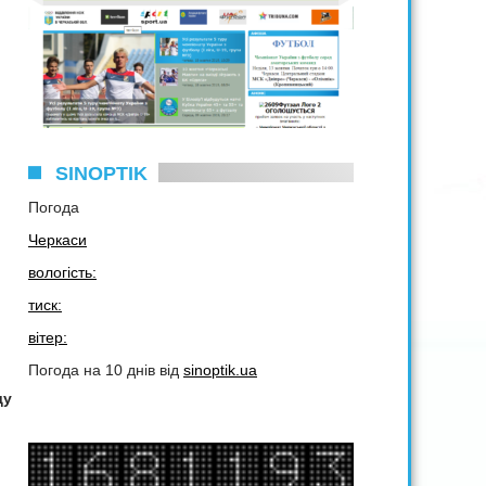
SINOPTIK
Погода
Черкаси
вологість:
тиск:
вітер:
Погода на 10 днів від
sinoptik.ua
ду