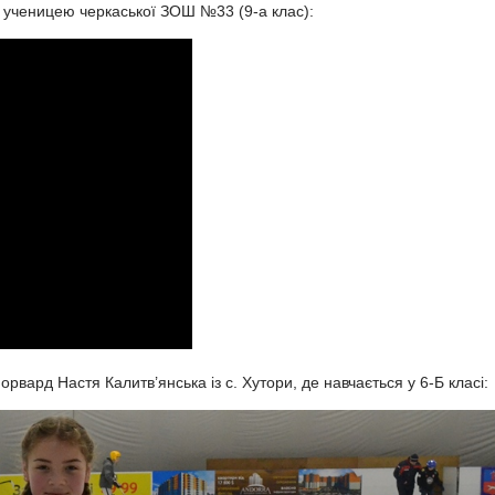
, ученицею черкаської ЗОШ №33 (9-а клас):
рвард Настя Калитв’янська із с. Хутори, де навчається у 6-Б класі: