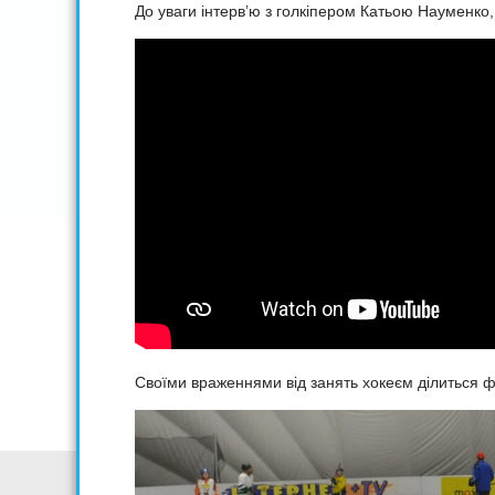
До уваги інтерв’ю з голкіпером Катьою Науменко
Своїми враженнями від занять хокеєм ділиться фо