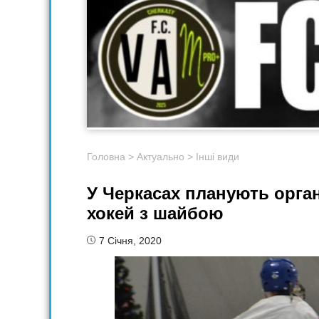
Головна
>
Актуально
>
Інші види
У Черкасах планують орган
хокей з шайбою
7 Січня, 2020