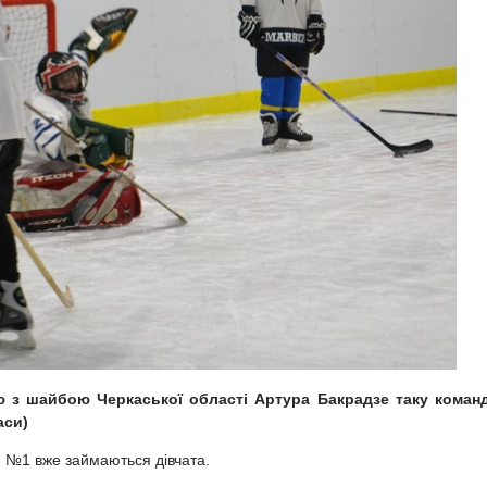
ю з шайбою Черкаської області Артура Бакрадзе таку коман
аси)
 №1 вже займаються дівчата.