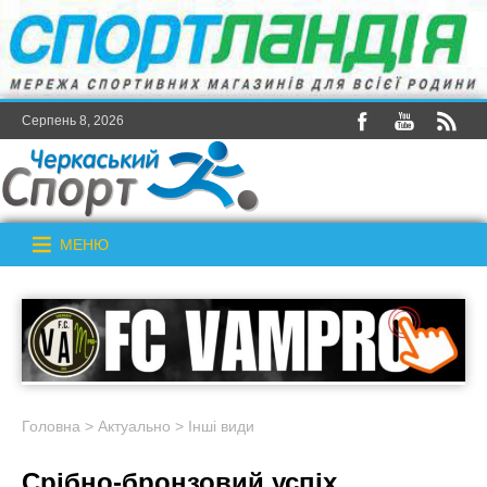
Серпень 8, 2026
МЕНЮ
Головна
>
Актуально
>
Інші види
Срібно-бронзовий успіх