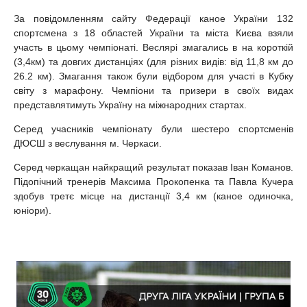
За повідомленням сайту Федерації каное України 132
спортсмена з 18 областей України та міста Києва взяли
участь в цьому чемпіонаті. Веслярі змагались в на короткій
(3,4км) та довгих дистанціях (для різних видів: від 11,8 км до
26.2 км). Змагання також були відбором для участі в Кубку
світу з марафону. Чемпіони та призери в своїх видах
представлятимуть Україну на міжнародних стартах.
Серед учасників чемпіонату були шестеро спортсменів
ДЮСШ з веслування м. Черкаси.
Серед черкащан найкращий результат показав Іван Команов.
Підопічний тренерів Максима Прокопенка та Павла Кучера
здобув третє місце на дистанції 3,4 км (каное одиночка,
юніори).