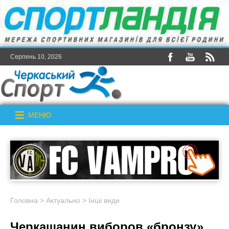
Серпень 10, 2026
МЕНЮ
Головна
>
Актуально
>
Інші види
Черкащанин виборов «бронзу»