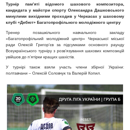
Турнір
пам’яті відомого шахового композитора,
к
андидата у майстри спорту Олександра Дашковського
минулими вихідними
проходив у Черкасах у
шахов
ому
клуб
і
«Дебют» Багатопрофільного молодіжного центру
Тренер позашкільного навчального закладу
«Багатопрофільний молодіжний центр» Черкаської міської
ради Олексій Григор’єв за підсумками основного раунду
Всеукраїнського турніру з розв’язування шахових композицій
увійшов до п’ятірки кращих шахістів.
У турнірі також взяли участь члени збірної України:
полтавчани – Олексій Соловчук та Валерій Копил.