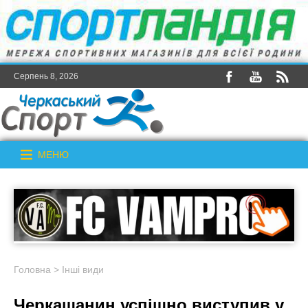
Серпень 8, 2026
МЕНЮ
Головна
>
Інші види
Черкащанин успішно виступив у