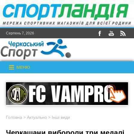
Серпень 7, 2026
МЕНЮ
Головна
>
Актуально
>
Інші види
Черкащани вибороли три медалі